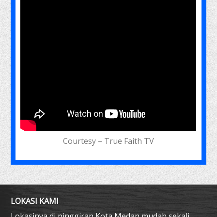
Courtesy – True Faith TV
LOKASI KAMI
Lokasinya di pinggiran Kota Medan mudah sekali