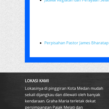
Jadwal Kegiatan dan Perayaan Sel
Perpisahan Pastor James Bharatap
LOKASI KAMI
Lokasinya di pinggiran Kota Medan mudah
sekali dijangkau dan dilewati oleh banyak
kendaraan. Graha Maria terletak dekat
persimpangan Pajak Melati dan