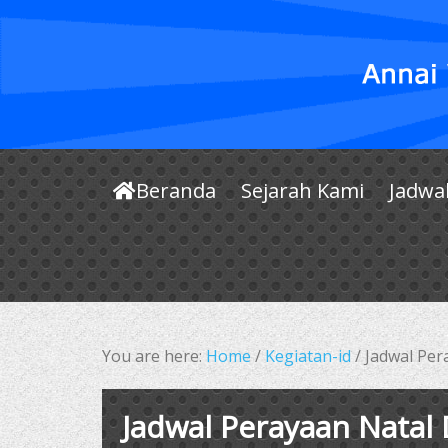
Beranda
Sejarah Kami
Jadwa
You are here:
Home
/
Kegiatan-id
/
Jadwal Per
Jadwal Perayaan Natal